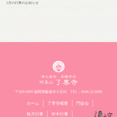
2月の行事のお知らせ
〒820-0089 福岡県飯塚市小正82
TEL：0948-22-6898
ホーム
了専寺概要
門徒会
毎月行事
年中行事