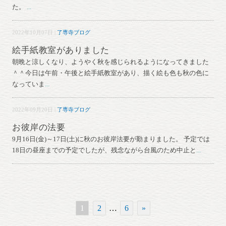
た。
...
2022年10月07日 |
了専寺ブログ
絵手紙教室がありました
朝晩と涼しくなり、ようやく秋を感じられるようになってきました
＾＾今日は午前・午後と絵手紙教室があり、描く絵も色も秋の色に
なっていま
...
2022年09月20日 |
了専寺ブログ
お彼岸の法要
9月16日(金)～17日(土)に秋のお彼岸法要が勤まりました。 予定では
18日の昼座までの予定でしたが、残念ながら台風のため中止と
...
1
2
…
6
»