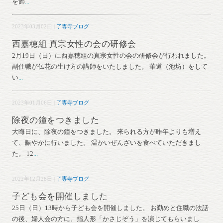
を飾
...
2023年03月02日 |
了専寺ブログ
西嘉穂組 真宗女性の会の研修会
2月19日（日）に西嘉穂組の真宗女性の会の研修会が行われました。
副住職が仏花の生け方の講師をいたしました。 華道（池坊）をして
い
...
2023年01月06日 |
了専寺ブログ
除夜の鐘をつきました
大晦日に、除夜の鐘をつきました。 来られる方が昨年よりも増え
て、賑やかに行いました。 温かいぜんざいを食べていただきまし
た。 12
...
2022年12月28日 |
了専寺ブログ
子ども会を開催しました
25日（日）13時から子ども会を開催しました。 お勤めと住職の法話
の後、婦人会の方に、指人形「かさじぞう」を演じてもらいまし