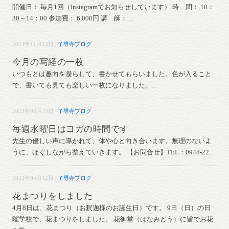
開催日： 毎月1回（Instagramでお知らせしています） 時 間： 10：
30～14：00 参加費： 6,000円 講 師：
...
2023年11月13日 |
了専寺ブログ
今月の写経の一枚
いつもとは趣向を凝らして、書かせてもらいました。色が入ること
で、書いても見ても楽しい一枚になりました。
...
2023年06月29日 |
了専寺ブログ
毎週水曜日はヨガの時間です
先生の優しい声に導かれて、体や心と向き合います。無理のないよ
うに、ほぐしながら整えていきます。 【お問合せ】TEL：0948-22
...
2023年04月12日 |
了専寺ブログ
花まつりをしました
4月8日は、花まつり（お釈迦様のお誕生日）です。 9日（日）の日
曜学校で、花まつりをしました。 花御堂（はなみどう）に皆でお花