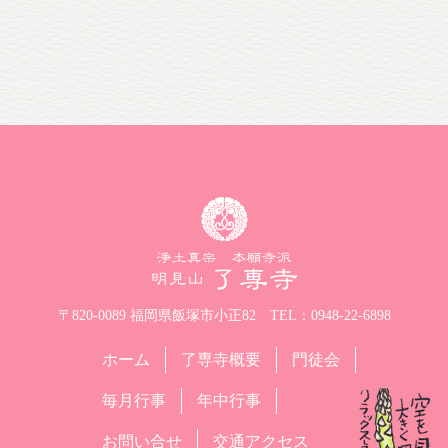
〒820-0089 福岡県飯塚市小正82
TEL：0948-22-6898
ホーム
了専寺概要
門徒会
毎月行事
年中行事
お問い合せ
交通アクセス