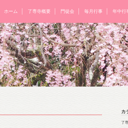
ホーム
了専寺概要
門徒会
毎月行事
年中行
カ
了