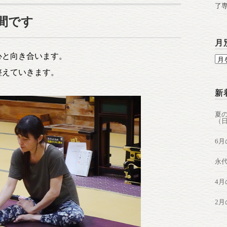
了
間です
月
心と向き合います。
月
別
整えていきます。
新
夏の
（
6
永
4
2